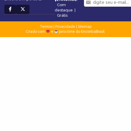
Com
destaque
|
Grátis
Termos
|
Privacidade
|
Sitemap
Criado com
e
pelo time do EncontraBrasil