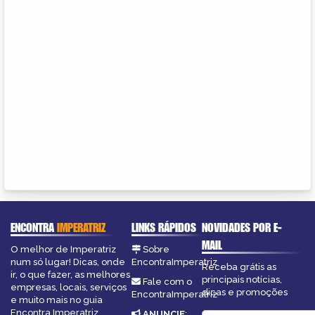
ENCONTRA
IMPERATRIZ
LINKS RÁPIDOS
NOVIDADES POR E-
MAIL
O melhor de Imperatriz
Sobre
num só lugar! Dicas, onde
EncontraImperatriz
Receba grátis as
ir, o que fazer, as melhores
principais notícias,
Fale com o
empresas, locais, serviços
dicas e promoções
EncontraImperatriz
e muito mais no guia
Encontra Imperatriz.
ANUNCIE
: