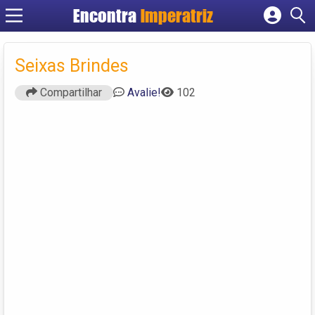
Encontra
Imperatriz
Cadastrar empresa
Fazer login
Seixas Brindes
Criar conta
Compartilhar
Avalie!
102