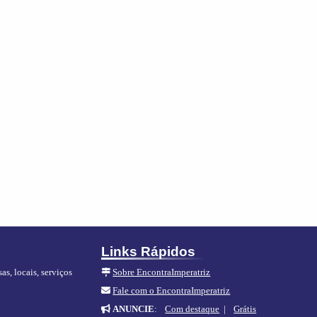
Links Rápidos
as, locais, serviços
Sobre EncontraImperatriz
Fale com o EncontraImperatriz
ANUNCIE
:
Com destaque
|
Grátis