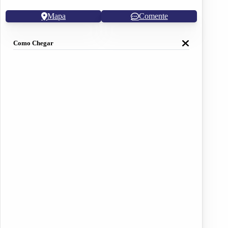
Mapa
Comente
Como Chegar