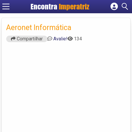
Encontra
Imperatriz
Cadastrar empresa
Fazer login
Aeronet Informática
Criar conta
Compartilhar
Avalie!
134