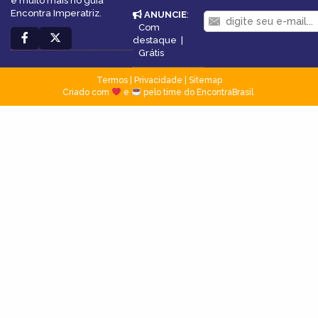
e muito mais no guia
Encontra Imperatriz.
ANUNCIE
:
Com
destaque
|
Grátis
Termos
|
Privacidade
|
Sitemap
Criado com
e
pelo time do EncontraBrasil