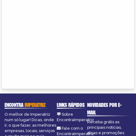
ENCONTRA
IMPERATRIZ
LINKS RÁPIDOS
NOVIDADES POR E-
MAIL
O melhor de Imperatriz
Sobre
num só lugar! Dicas, onde
EncontraImperatriz
Receba grátis as
ir, o que fazer, as melhores
principais notícias,
Fale com o
empresas, locais, serviços
dicas e promoções
EncontraImperatriz