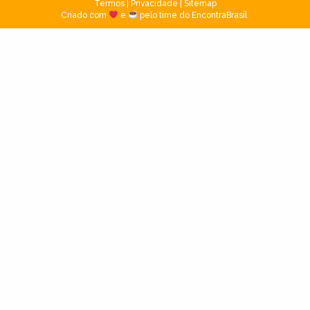
Termos
|
Privacidade
|
Sitemap
Criado com
e
pelo time do EncontraBrasil