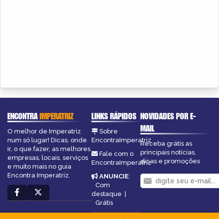
ENCONTRA
IMPERATRIZ
LINKS RÁPIDOS
NOVIDADES POR E-
MAIL
O melhor de Imperatriz
Sobre
num só lugar! Dicas, onde
EncontraImperatriz
Receba grátis as
ir, o que fazer, as melhores
principais notícias,
Fale com o
empresas, locais, serviços
dicas e promoções
EncontraImperatriz
e muito mais no guia
Encontra Imperatriz.
ANUNCIE
:
Com
destaque
|
Grátis