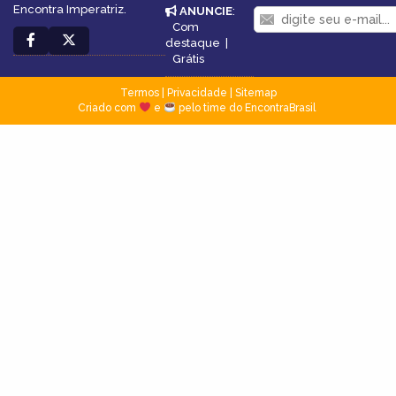
Encontra Imperatriz.
ANUNCIE
:
Com
destaque
|
Grátis
Termos
|
Privacidade
|
Sitemap
Criado com
e
pelo time do EncontraBrasil