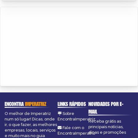
ENCONTRA
IMPERATRIZ
LINKS RÁPIDOS
NOVIDADES POR E-
MAIL
O melhor de Imperatriz
Sobre
num só lugar! Dicas, onde
EncontraImperatriz
Receba grátis as
ir, o que fazer, as melhores
principais notícias,
Fale com o
empresas, locais, serviços
dicas e promoções
EncontraImperatriz
e muito mais no guia