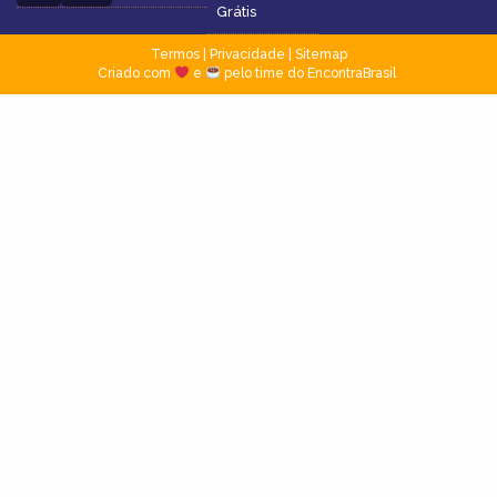
Grátis
Termos
|
Privacidade
|
Sitemap
Criado com
e
pelo time do EncontraBrasil