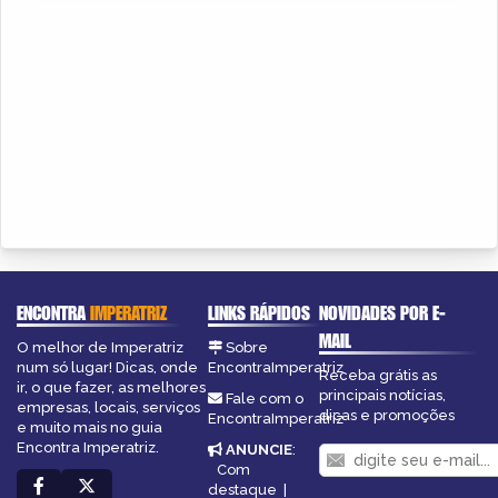
ENCONTRA
IMPERATRIZ
LINKS RÁPIDOS
NOVIDADES POR E-
MAIL
O melhor de Imperatriz
Sobre
num só lugar! Dicas, onde
EncontraImperatriz
Receba grátis as
ir, o que fazer, as melhores
principais notícias,
Fale com o
empresas, locais, serviços
dicas e promoções
EncontraImperatriz
e muito mais no guia
Encontra Imperatriz.
ANUNCIE
:
Com
destaque
|