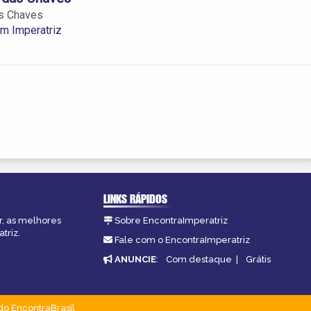
as Chaves
m Imperatriz
LINKS RÁPIDOS
r, as melhores
Sobre EncontraImperatriz
triz.
Fale com o EncontraImperatriz
ANUNCIE
:
Com destaque
|
Grátis
do EncontraBrasil