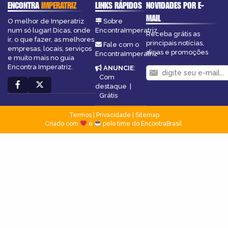
ENCONTRA
IMPERATRIZ
LINKS RÁPIDOS
NOVIDADES POR E-
MAIL
O melhor de Imperatriz
Sobre
num só lugar! Dicas, onde
EncontraImperatriz
Receba grátis as
ir, o que fazer, as melhores
principais notícias,
Fale com o
empresas, locais, serviços
dicas e promoções
EncontraImperatriz
e muito mais no guia
Encontra Imperatriz.
ANUNCIE
:
Com
destaque
|
Grátis
Termos
|
Privacidade
|
Sitemap
Criado com
e
pelo time do EncontraBrasil