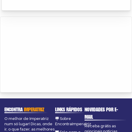
ENCONTRA
IMPERATRIZ
LINKS RÁPIDOS
NOVIDADES POR E-
MAIL
O melhor de Imperatriz
Sobre
num só lugar! Dicas, onde
EncontraImperatriz
Receba grátis as
ir, o que fazer, as melhores
principais notícias,