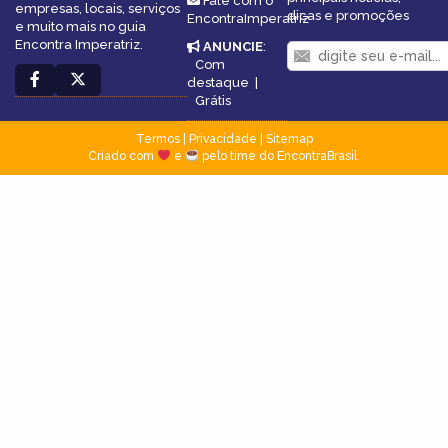
Fale com o
empresas, locais, serviços
dicas e promoções
EncontraImperatriz
e muito mais no guia
Encontra Imperatriz.
ANUNCIE
:
Com
destaque
|
Grátis
Termos
|
Privacidade
|
Sitemap
Criado com
e
pelo time do EncontraBrasil